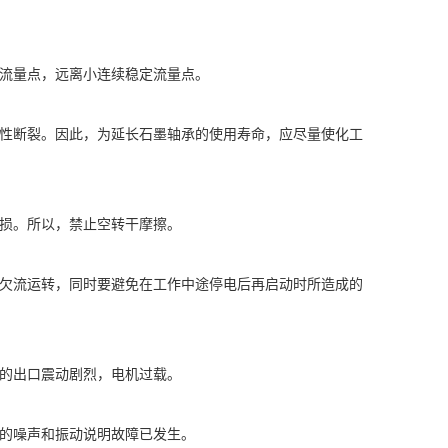
定流量点，远离小连续稳定流量点。
脆性断裂。因此，为延长石墨轴承的使用寿命，应尽量使化工
烧损。所以，禁止空转干摩擦。
和欠流运转，同时要避免在工作中途停电后再启动时所造成的
泵的出口震动剧烈，电机过载。
大的噪声和振动说明故障已发生。