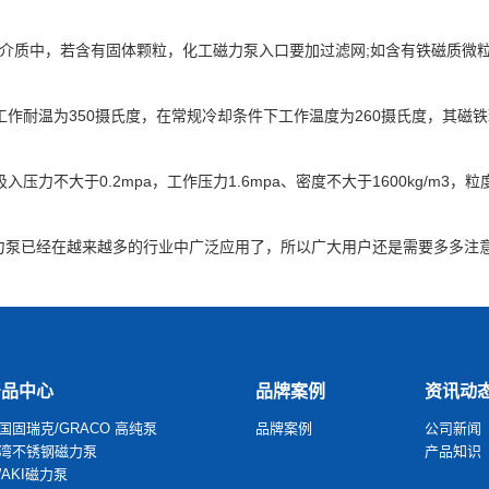
送介质中，若含有固体颗粒，化工磁力泵入口要加过滤网;如含有铁磁质微
工作耐温为350摄氏度，在常规冷却条件下工作温度为260摄氏度，其磁铁
吸入压力不大于0.2mpa，工作压力1.6mpa、密度不大于1600kg/m3，
力泵已经在越来越多的行业中广泛应用了，所以广大用户还是需要多多注
产品中心
品牌案例
资讯动
国固瑞克/GRACO 高纯泵
品牌案例
公司新闻
湾不锈钢磁力泵
产品知识
WAKI磁力泵