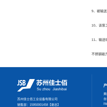
9、被输
10、该泵
11、输送
不锈钢磁
美
台
苏州佳士佰工业设备有限公司
I
销售部：15950001458【谢总】