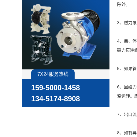
除外。
3、磁力
4、启、
磁力泵连
5、如果
7X24服务热线
159-5000-1458
6、因磁
空运转。
134-5174-8908
7、出口
8、如有